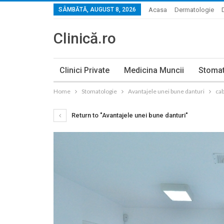
SÂMBĂTĂ, AUGUST 8, 2026
Acasa
Dermatologie
Clinică.ro
Clinici Private
Medicina Muncii
Stomat
Home
Stomatologie
Avantajele unei bune danturi
cab
Return to "Avantajele unei bune danturi"