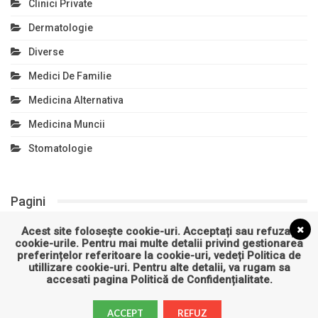
Clinici Private
Dermatologie
Diverse
Medici De Familie
Medicina Alternativa
Medicina Muncii
Stomatologie
Pagini
Acest site folosește cookie-uri. Acceptați sau refuzați
Politică de confidențialitate
cookie-urile. Pentru mai multe detalii privind gestionarea
preferințelor referitoare la cookie-uri, vedeți
Politica de
Politică privind fișierele cookies
utillizare cookie-uri
. Pentru alte detalii, va rugam sa
accesati pagina
Politică de Confidențialitate
.
ACCEPT
REFUZ