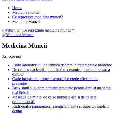
Home
Medicina muncii
Ce reprezinta medicina muncii?
Medicina Muncii
Return to "Ce reprezinta medicina muncii?"
Medicina Muncii
Articole noi
Rolul laboratorului de tehnică dentară în tratamentele moderne
De ce aleg pacienții aparatele fixe ceramice pentru corectarea
dinților
Carie incipientă: primele semne și metode eficiente de
prevenție
Bruxismul și gutiera dentară: protecție pentru dinți și un somn
mai liniștit
Măseaua de minte: de ce se numește așa și de ce este
problematică?
Radiografia panoramică, esențială înainte și după un implant
dentar