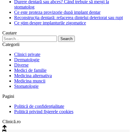
Durere dentară sau abces? Când trebuie să mergi la
stomatolog
Ce este proteza provizorie după implant dentar
Reconstrucția dentară: refacerea dintelui deteriorat sau rupt
Ce știm despre implanturile zigomatice
Cautare
Categorii
Clinici private
Dermatologie
Diverse
Medici de familie
Medicina alternativa
Medicina muncii
Stomatologie
Pagini
Politică de confidențialitate
Politică privind fișierele cookies
Clinică.ro