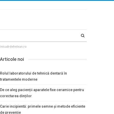
linicadrdehelean.ro
Articole noi
Rolul laboratorului de tehnică dentară în
tratamentele moderne
De ce aleg pacienții aparatele fixe ceramice pentru
corectarea dinților
Carie incipientă: primele semne și metode eficiente
de prevenție