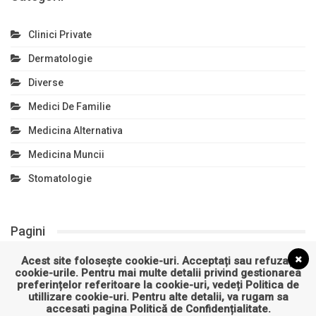
Clinici Private
Dermatologie
Diverse
Medici De Familie
Medicina Alternativa
Medicina Muncii
Stomatologie
Pagini
Acest site folosește cookie-uri. Acceptați sau refuzați
Politică de confidențialitate
cookie-urile. Pentru mai multe detalii privind gestionarea
preferințelor referitoare la cookie-uri, vedeți
Politica de
Politică privind fișierele cookies
utillizare cookie-uri
. Pentru alte detalii, va rugam sa
accesati pagina
Politică de Confidențialitate
.