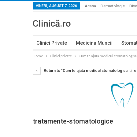
VINERI, AUGUST 7, 2026
Acasa
Dermatologie
Dive
Clinică.ro
Clinici Private
Medicina Muncii
Stomat
Home
Clinici private
Cum te ajuta medicul stomatolog sa 
Return to "Cum te ajuta medicul stomatolog sa iti r
tratamente-stomatologice