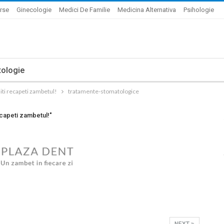
rse
Ginecologie
Medici De Familie
Medicina Alternativa
Psihologie
ologie
iti recapeti zambetul!
tratamente-stomatologice
ecapeti zambetul!"