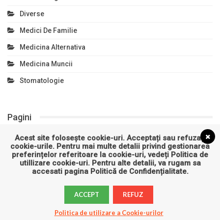
Diverse
Medici De Familie
Medicina Alternativa
Medicina Muncii
Stomatologie
Pagini
Acest site folosește cookie-uri. Acceptați sau refuzați
Politică de confidențialitate
cookie-urile. Pentru mai multe detalii privind gestionarea
preferințelor referitoare la cookie-uri, vedeți
Politica de
Politică privind fișierele cookies
utillizare cookie-uri
. Pentru alte detalii, va rugam sa
accesati pagina
Politică de Confidențialitate
.
ACCEPT
REFUZ
Clinică.ro
Politica de utilizare a Cookie-urilor