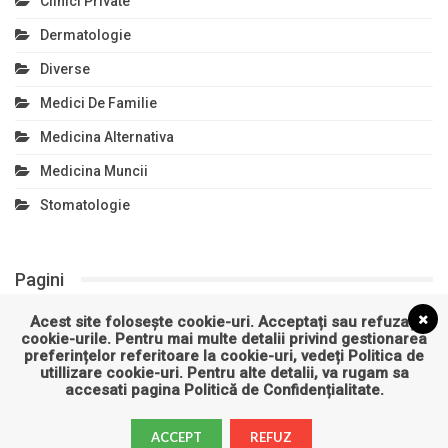
Clinici Private
Dermatologie
Diverse
Medici De Familie
Medicina Alternativa
Medicina Muncii
Stomatologie
Pagini
Acest site folosește cookie-uri. Acceptați sau refuzați
Politică de confidențialitate
cookie-urile. Pentru mai multe detalii privind gestionarea
preferințelor referitoare la cookie-uri, vedeți
Politica de
Politică privind fișierele cookies
utillizare cookie-uri
. Pentru alte detalii, va rugam sa
accesati pagina
Politică de Confidențialitate
.
ACCEPT
REFUZ