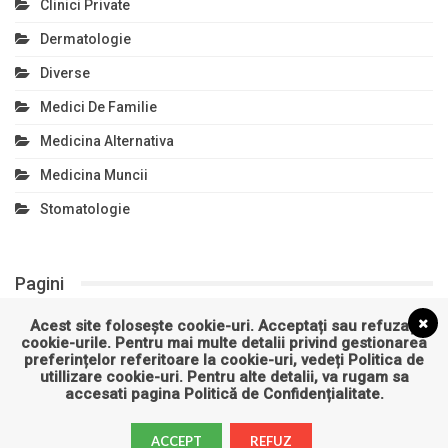
Clinici Private
Dermatologie
Diverse
Medici De Familie
Medicina Alternativa
Medicina Muncii
Stomatologie
Pagini
Acest site folosește cookie-uri. Acceptați sau refuzați
Politică de confidențialitate
cookie-urile. Pentru mai multe detalii privind gestionarea
preferințelor referitoare la cookie-uri, vedeți
Politica de
Politică privind fișierele cookies
utillizare cookie-uri
. Pentru alte detalii, va rugam sa
accesati pagina
Politică de Confidențialitate
.
ACCEPT
REFUZ