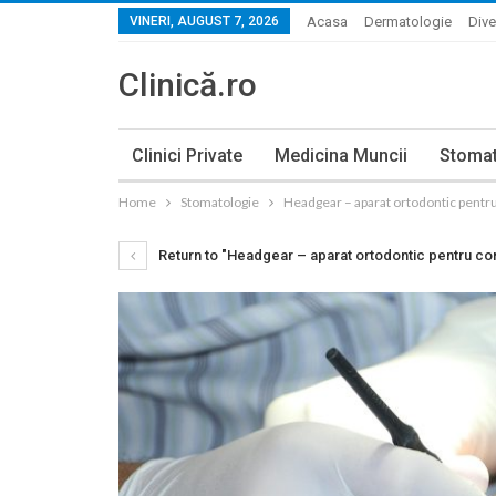
VINERI, AUGUST 7, 2026
Acasa
Dermatologie
Dive
Clinică.ro
Clinici Private
Medicina Muncii
Stomat
Home
Stomatologie
Headgear – aparat ortodontic pentru 
Return to "Headgear – aparat ortodontic pentru core