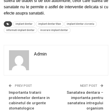
sufera de diabet si de boli autoimune, celor care starea de
sanatate nu le permite o astfel de interventie delicata si cu
efecte asupra sanatatii.
implant dentar
implant dentar titan
implant dentar zicroniu
informati implant dentar
inserare implant dentar
Admin
PREV POST
NEXT POST
Importanta tratarii
Sanatatea dentara –
problemelor dentare in
importanta pentru
cabinetul de urgente
sanatatea intregului
stomatologice
organism