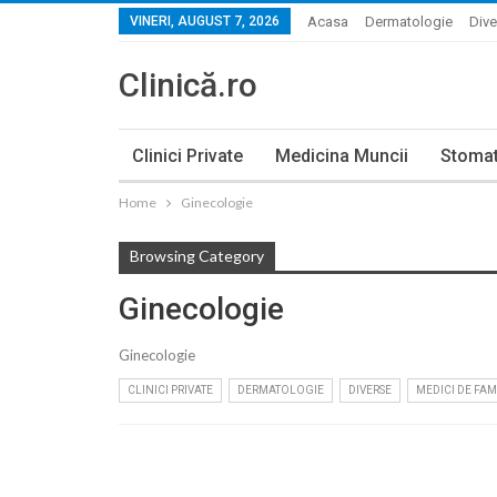
VINERI, AUGUST 7, 2026
Acasa
Dermatologie
Dive
Clinică.ro
Clinici Private
Medicina Muncii
Stomat
Home
Ginecologie
Browsing Category
Ginecologie
Ginecologie
CLINICI PRIVATE
DERMATOLOGIE
DIVERSE
MEDICI DE FAM