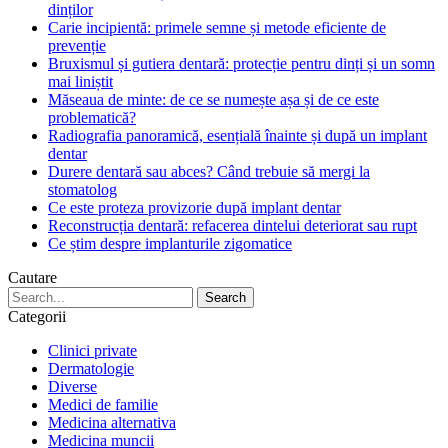
dinților
Carie incipientă: primele semne și metode eficiente de
prevenție
Bruxismul și gutiera dentară: protecție pentru dinți și un somn
mai liniștit
Măseaua de minte: de ce se numește așa și de ce este
problematică?
Radiografia panoramică, esențială înainte și după un implant
dentar
Durere dentară sau abces? Când trebuie să mergi la
stomatolog
Ce este proteza provizorie după implant dentar
Reconstrucția dentară: refacerea dintelui deteriorat sau rupt
Ce știm despre implanturile zigomatice
Cautare
Categorii
Clinici private
Dermatologie
Diverse
Medici de familie
Medicina alternativa
Medicina muncii