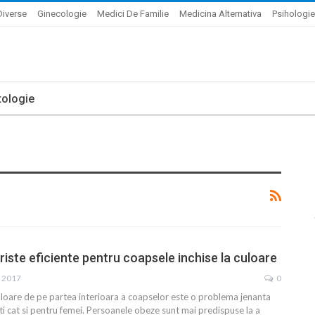
Diverse
Ginecologie
Medici De Familie
Medicina Alternativa
Psihologie
ologie
iste eficiente pentru coapsele inchise la culoare
, 2017
0
culoare de pe partea interioara a coapselor este o problema jenanta
i cat si pentru femei. Persoanele obeze sunt mai predispuse la a