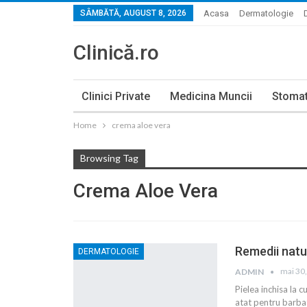
SÂMBĂTĂ, AUGUST 8, 2026
Acasa
Dermatologie
Clinică.ro
Clinici Private
Medicina Muncii
Stomat
Home
crema aloe vera
Browsing Tag
Crema Aloe Vera
Remedii natur
DERMATOLOGIE
mai 30
ADMIN
Pielea inchisa la 
atat pentru barbat