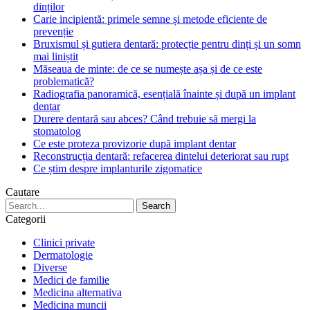
dinților
Carie incipientă: primele semne și metode eficiente de
prevenție
Bruxismul și gutiera dentară: protecție pentru dinți și un somn
mai liniștit
Măseaua de minte: de ce se numește așa și de ce este
problematică?
Radiografia panoramică, esențială înainte și după un implant
dentar
Durere dentară sau abces? Când trebuie să mergi la
stomatolog
Ce este proteza provizorie după implant dentar
Reconstrucția dentară: refacerea dintelui deteriorat sau rupt
Ce știm despre implanturile zigomatice
Cautare
Categorii
Clinici private
Dermatologie
Diverse
Medici de familie
Medicina alternativa
Medicina muncii