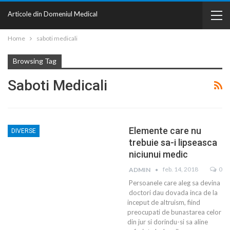
Articole din Domeniul Medical
Home
saboti medicali
Browsing Tag
Saboti Medicali
Elemente care nu
DIVERSE
trebuie sa-i lipseasca
niciunui medic
feb. 14, 2018
0
ADMIN
Persoanele care aleg sa devina
doctori dau dovada inca de la
inceput de altruism, fiind
preocupati de bunastarea celor
din jur si dorindu-si sa aline