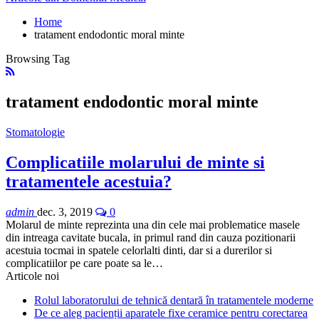
Home
tratament endodontic moral minte
Browsing Tag
tratament endodontic moral minte
Stomatologie
Complicatiile molarului de minte si
tratamentele acestuia?
admin
dec. 3, 2019
0
Molarul de minte reprezinta una din cele mai problematice masele
din intreaga cavitate bucala, in primul rand din cauza pozitionarii
acestuia tocmai in spatele celorlalti dinti, dar si a durerilor si
complicatiilor pe care poate sa le…
Articole noi
Rolul laboratorului de tehnică dentară în tratamentele moderne
De ce aleg pacienții aparatele fixe ceramice pentru corectarea