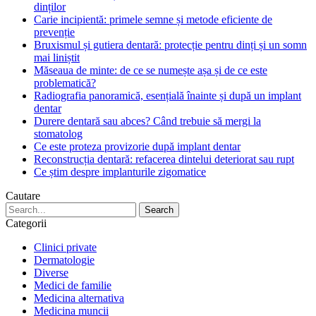
dinților
Carie incipientă: primele semne și metode eficiente de
prevenție
Bruxismul și gutiera dentară: protecție pentru dinți și un somn
mai liniștit
Măseaua de minte: de ce se numește așa și de ce este
problematică?
Radiografia panoramică, esențială înainte și după un implant
dentar
Durere dentară sau abces? Când trebuie să mergi la
stomatolog
Ce este proteza provizorie după implant dentar
Reconstrucția dentară: refacerea dintelui deteriorat sau rupt
Ce știm despre implanturile zigomatice
Cautare
Categorii
Clinici private
Dermatologie
Diverse
Medici de familie
Medicina alternativa
Medicina muncii