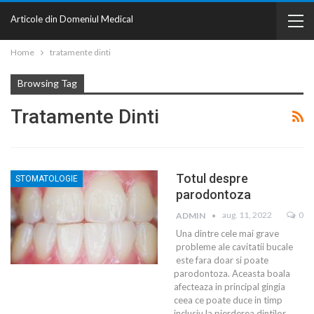
Articole din Domeniul Medical
Home
tratamente dinti
Browsing Tag
Tratamente Dinti
Totul despre
STOMATOLOGIE
parodontoza
aug. 11, 2022
0
ADMIN
Una dintre cele mai grave
probleme ale cavitatii bucale
este fara doar si poate
parodontoza. Aceasta boala
afecteaza in principal gingia
ceea ce poate duce in timp
inclusiv la pierderea dintilor.