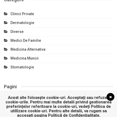
Clinici Private
Dermatologie
Diverse
Medici De Familie
Medicina Alternativa
Medicina Muncii
Stomatologie
Pagini
Acest site folosește cookie-uri. Acceptați sau refuzați
Politică de confidențialitate
cookie-urile. Pentru mai multe detalii privind gestionarea
preferințelor referitoare la cookie-uri, vedeți
Politica de
Politică privind fișierele cookies
utillizare cookie-uri
. Pentru alte detalii, va rugam sa
accesati pagina
Politică de Confidențialitate
.