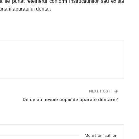
 fie purtat reteinerul conform instructiunilor sau exista
urtarii aparatului dentar.
NEXT POST
De ce au nevoie copiii de aparate dentare?
More from author