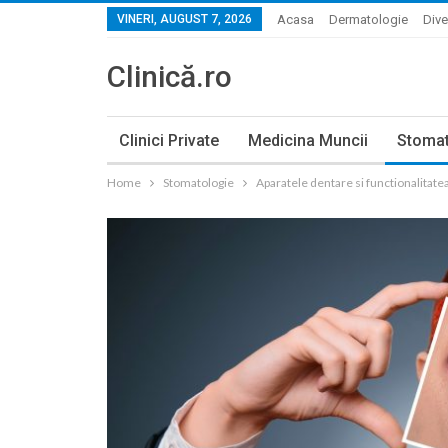
VINERI, AUGUST 7, 2026
Acasa
Dermatologie
Dive
Clinică.ro
Clinici Private
Medicina Muncii
Stomat
Home
Stomatologie
Aparatele dentare si functionalitate