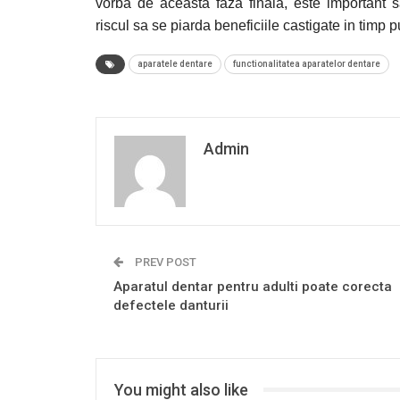
vorba de aceasta faza finala, este important sa
riscul sa se piarda beneficiile castigate in timp p
aparatele dentare
functionalitatea aparatelor dentare
Admin
PREV POST
Aparatul dentar pentru adulti poate corecta
defectele danturii
You might also like