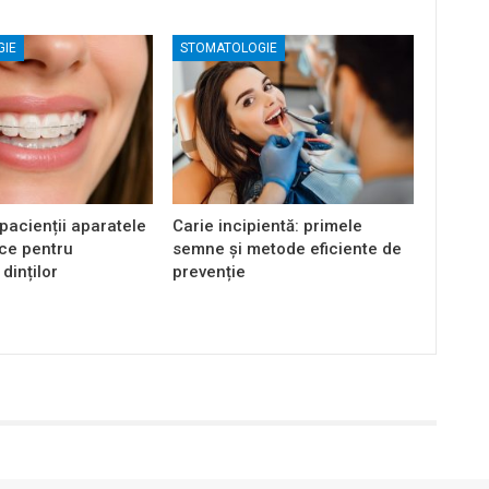
GIE
STOMATOLOGIE
pacienții aparatele
Carie incipientă: primele
ice pentru
semne și metode eficiente de
dinților
prevenție