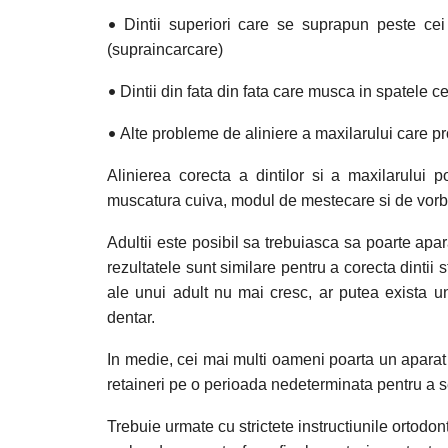
•
Dintii superiori care se suprapun peste cei in
(supraincarcare)
•
Dintii din fata din fata care musca in spatele cel
•
Alte probleme de aliniere a maxilarului care 
Alinierea corecta a dintilor si a maxilarului p
muscatura cuiva, modul de mestecare si de vorb
Adultii este posibil sa trebuiasca sa poarte ap
rezultatele sunt similare pentru a corecta dintii
ale unui adult nu mai cresc, ar putea exista u
dentar.
In medie, cei mai multi oameni poarta un aparat de
retaineri pe o perioada nedeterminata pentru a se
Trebuie urmate cu strictete instructiunile ortodon