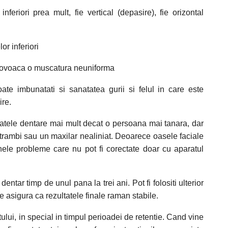
feriori prea mult, fie vertical (depasire), fie orizontal
or inferiori
provoaca o muscatura neuniforma
oate imbunatati si sanatatea gurii si felul in care este
ire.
aratele dentare mai mult decat o persoana mai tanara, dar
 strambi sau un maxilar nealiniat. Deoarece oasele faciale
nele probleme care nu pot fi corectate doar cu aparatul
ntar timp de unul pana la trei ani. Pot fi folositi ulterior
 asigura ca rezultatele finale raman stabile.
tului, in special in timpul perioadei de retentie. Cand vine