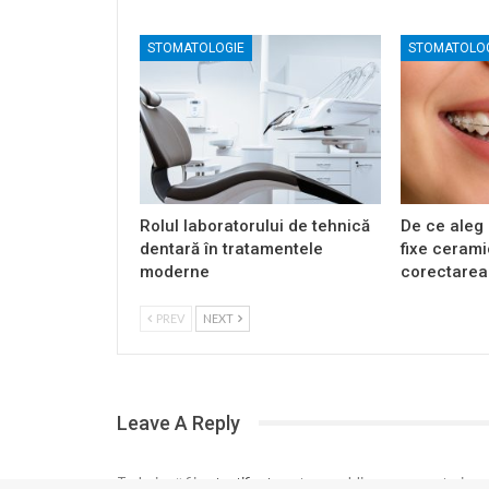
STOMATOLOGIE
STOMATOLO
Rolul laboratorului de tehnică
De ce aleg 
dentară în tratamentele
fixe ceram
moderne
corectarea 
PREV
NEXT
Leave A Reply
Trebuie să fii
autentificat
pentru a publica un comentariu.