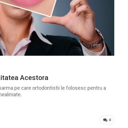
litatea Acestora
arma pe care ortodontistii le folosesc pentru a
nealiniate.
0