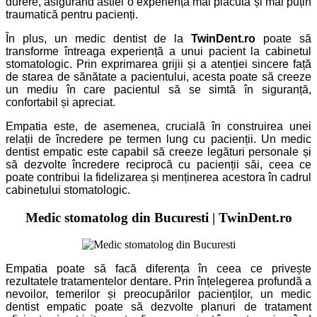
durere, asigurând astfel o experiență mai plăcută și mai puțin
traumatică pentru pacienți.
În plus, un medic dentist de la
TwinDent.ro
poate să
transforme întreaga experiență a unui pacient la cabinetul
stomatologic. Prin exprimarea grijii și a atenției sincere față
de starea de sănătate a pacientului, acesta poate să creeze
un mediu în care pacientul să se simtă în siguranță,
confortabil și apreciat.
Empatia este, de asemenea, crucială în construirea unei
relații de încredere pe termen lung cu pacienții. Un medic
dentist empatic este capabil să creeze legături personale și
să dezvolte încredere reciprocă cu pacienții săi, ceea ce
poate contribui la fidelizarea și menținerea acestora în cadrul
cabinetului stomatologic.
Medic
stomatolog
din Bucuresti | TwinDent.ro
Empatia poate să facă diferența în ceea ce privește
rezultatele tratamentelor dentare. Prin înțelegerea profundă a
nevoilor, temerilor și preocupărilor pacienților, un medic
dentist empatic poate să dezvolte planuri de tratament