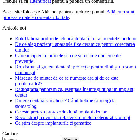
Trebuie să fii
autentificat
pentru a publica un comentariu.
Acest site folosește Akismet pentru a reduce spamul.
Află cum sunt
procesate datele comentariilor tale
.
Articole noi
Rolul laboratorului de tehnică dentară în tratamentele moderne
De ce aleg pacienții aparatele fixe ceramice pentru corectarea
dinților
Carie incipientă: primele semne și metode eficiente de
prevenție
Bruxismul și gutiera dentară: protecție pentru dinți și un somn
mai liniștit
Măseaua de minte: de ce se numește așa și de ce este
problematică?
Radiografia panoramică, esențială înainte și după un implant
dentar
Durere dentară sau abces? Când trebuie să mergi la
stomatolog
Ce este proteza provizorie după implant dentar
Reconstrucția dentară: refacerea dintelui deteriorat sau rupt
Ce știm despre implanturile zigomatice
Cautare