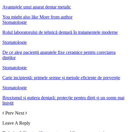
Avantajele unui aparat dentar metalic
You might also like
More from author
Stomatologie
Rolul laboratorului de tehnică dentară în tratamentele moderne
Stomatologie
De ce aleg pacienții aparatele fixe ceramice pentru corectarea
dinților
Stomatologie
Carie incipientă: primele semne și metode eficiente de prevenție
Stomatologie
Bruxismul și gutiera dentară: protecție pentru dinți și un somn mai
liniștit
Prev
Next
Leave A Reply