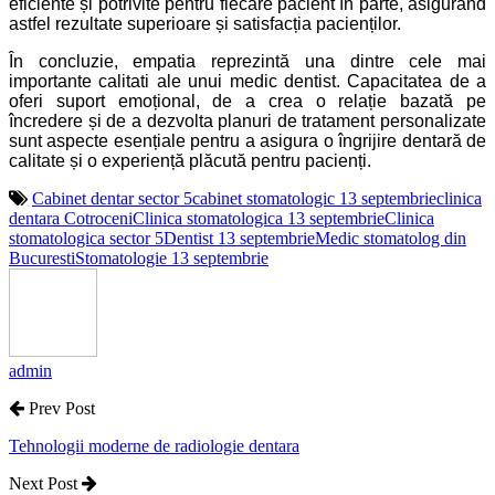
eficiente și potrivite pentru fiecare pacient în parte, asigurând
astfel rezultate superioare și satisfacția pacienților.
În concluzie, empatia reprezintă una dintre cele mai
importante calitati ale unui medic dentist. Capacitatea de a
oferi suport emoțional, de a crea o relație bazată pe
încredere și de a dezvolta planuri de tratament personalizate
sunt aspecte esențiale pentru a asigura o îngrijire dentară de
calitate și o experiență plăcută pentru pacienți.
Cabinet dentar sector 5
cabinet stomatologic 13 septembrie
clinica
dentara Cotroceni
Clinica stomatologica 13 septembrie
Clinica
stomatologica sector 5
Dentist 13 septembrie
Medic stomatolog din
Bucuresti
Stomatologie 13 septembrie
admin
Prev Post
Tehnologii moderne de radiologie dentara
Next Post