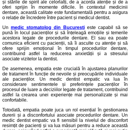
și stările de spirit ale celorlalți, de a acorda atenție și de a
oferi sprijin în momente dificile. În contextul medicinii
dentare, această calitate este fundamentală pentru a asigura
o relație de încredere între pacient și medicul dentist.
Un
medic
stomatolog
din Bucuresti
este capabil să se
pună în locul pacienților și să înțeleagă emoțiile și temerile
acestora legate de procedurile dentare. El sau ea poate
comunica eficient cu pacienții, să îi asculte cu atenție și să
ofere sprijin emoțional în timpul procedurilor dentare,
contribuind astfel la reducerea anxietății și a stresului
asociate vizitelor la dentist.
De asemenea, empatia este crucială în ajustarea planurilor
de tratament în funcție de nevoile și preocupările individuale
ale pacienților. Un medic dentist empatic va lua în
considerare sentimentele și preferințele pacienților în
procesul de luare a deciziilor legate de tratament, contribuind
astfel la crearea unei experiențe mai personalizate și mai
confortabile.
Totodată, empatia poate juca un rol esențial în gestionarea
durerii și a disconfortului asociate procedurilor dentare. Un
medic dentist empatic va fi sensibil la nivelul de disconfort
resimțit de pacienți și va lua măsuri pentru a reduce această