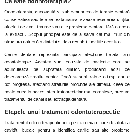
Ce este odontoterapia?
Odontoterapia, cunoscută și sub denumirea de terapie dentară
conservativă sau terapie restaurativă, vizează repararea dinților
afectați de carii, traume sau alte probleme dentare, fără a apela
la extracții. Scopul principal este de a salva cât mai mult din
structura naturală a dintelui și de a restabili funcțiile acestuia.
Cariile dentare reprezintă principala afecțiune tratată prin
odontoterapie. Acestea sunt cauzate de bacteriile care se
acumulează pe suprafața dinților, producând acizi ce
deteriorează smalțul dentar. Dacă nu sunt tratate la timp, cariile
pot progresa, afectând straturile profunde ale dintelui, ceea ce
poate duce la necesitatea tratamentelor mai complexe, precum
tratamentul de canal sau extracția dentară.
Etapele unui tratament odontoterapeutic
Tratamentul odontoterapeutic începe cu o examinare detaliată a
cavității bucale pentru a identifica cariile sau alte probleme