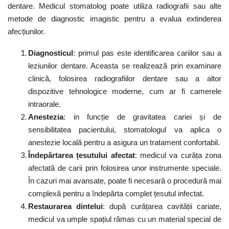
dentare. Medicul stomatolog poate utiliza radiografii sau alte
metode de diagnostic imagistic pentru a evalua extinderea
afecțiunilor.
Diagnosticul
: primul pas este identificarea cariilor sau a
leziunilor dentare. Aceasta se realizează prin examinare
clinică, folosirea radiografiilor dentare sau a altor
dispozitive tehnologice moderne, cum ar fi camerele
intraorale.
Anestezia
: in funcție de gravitatea cariei și de
sensibilitatea pacientului, stomatologul va aplica o
anestezie locală pentru a asigura un tratament confortabil.
Îndepărtarea țesutului afectat
: medicul va curăța zona
afectată de carii prin folosirea unor instrumente speciale.
În cazuri mai avansate, poate fi necesară o procedură mai
complexă pentru a îndepărta complet țesutul infectat.
Restaurarea dintelui
: după curățarea cavității cariate,
medicul va umple spațiul rămas cu un material special de