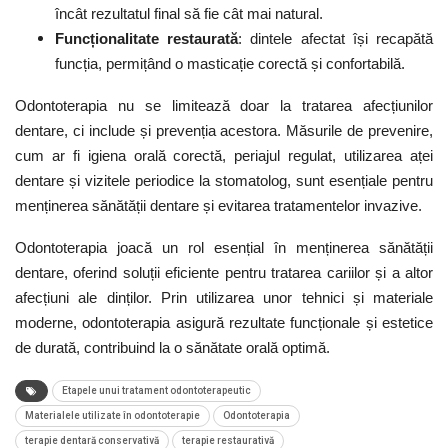
încât rezultatul final să fie cât mai natural.
Funcționalitate restaurată
: dintele afectat își recapătă
funcția, permițând o masticație corectă și confortabilă.
Odontoterapia nu se limitează doar la tratarea afecțiunilor
dentare, ci include și prevenția acestora. Măsurile de prevenire,
cum ar fi igiena orală corectă, periajul regulat, utilizarea aței
dentare și vizitele periodice la stomatolog, sunt esențiale pentru
menținerea sănătății dentare și evitarea tratamentelor invazive.
Odontoterapia joacă un rol esențial în menținerea sănătății
dentare, oferind soluții eficiente pentru tratarea cariilor și a altor
afecțiuni ale dinților. Prin utilizarea unor tehnici și materiale
moderne, odontoterapia asigură rezultate funcționale și estetice
de durată, contribuind la o sănătate orală optimă.
Etapele unui tratament odontoterapeutic
Materialele utilizate în odontoterapie
Odontoterapia
terapie dentară conservativă
terapie restaurativă