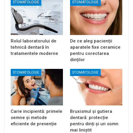
STOMATOLOGIE
STOMATOLOGIE
Rolul laboratorului de
De ce aleg pacienții
tehnică dentară în
aparatele fixe ceramice
tratamentele moderne
pentru corectarea
dinților
STOMATOLOGIE
STOMATOLOGIE
Carie incipientă: primele
Bruxismul și gutiera
semne și metode
dentară: protecție
eficiente de prevenție
pentru dinți și un somn
mai liniștit