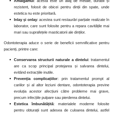
Amalgamul
: acesta este un aliaj de metale, durabil și
rezistent, folosit de obicei pentru dinții din spate, unde
estetica nu este prioritară.
Inlay și onlay
: acestea sunt restaurări parțiale realizate în
laborator, care sunt folosite pentru a repara cavitățile mai
mari sau suprafețele masticatorii ale dinților.
Odontoterapia aduce o serie de beneficii semnificative pentru
pacienți, printre care:
Conservarea structurii naturale a dintelui
: tratamentul
are ca scop principal protejarea și salvarea dintelui,
evitând extracțiile inutile.
Prevenția complicațiilor
: prin tratamentul prompt al
cariilor și al altor leziuni dentare, odontoterapia previne
evoluția acestor afecțiuni către probleme mai grave,
precum infecțiile pulpare sau pierderea dintelui.
Estetica îmbunătățită
: materialele moderne folosite
pentru obturații sunt adesea de culoarea dintelui, astfel