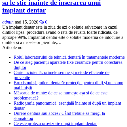
sa le stie inainte de inserarea unui
implant dentar
admin
mai 15, 2020
0
Un implant dentar este in ziua de azi o solutie salvatoare in cazul
dintilor lipsa, procedura avand o rata de reusita foarte ridicata, de
aproape 99%. Implantul dentar este o solutie moderna de inlocuire a
dintilor si a maselelor pierdute,…
Articole noi
Rolul laboratorului de tehnică dentară în tratamentele moderne
De ce aleg pacienții aparatele fixe ceramice pentru corectarea
dinților
Carie incipientă: primele semne și metode eficiente de
prevenție
Bruxismul și gutiera dentară: protecție pentru dinți și un somn
mai liniștit
Măseaua de minte: de ce se numește așa și de ce este
problematică?
Radiografia panoramică, esențială înainte și după un implant
dentar
Durere dentară sau abces? Când trebuie să mergi la
stomatolog
Ce este proteza provizorie după implant dentar