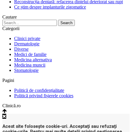
Reconstrucția dentară: refacerea dintelui deteriorat sau rupt
Ce știm despre implanturile zigomatice
Cautare
Categorii
Clinici private
Dermatologie
Diverse
Medici de familie
Medicina alternativa
Medicina muncii
Stomatologie
Pagini
Politică de confidențialitate
Politică privind fișierele cookies
Clinică.ro
Acest site folosește cookie-uri. Acceptați sau refuzați
cookie-urile. Pentru mai multe detalii privind gestionarea