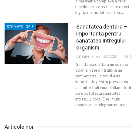
o masinarie complexa a carei
functionare corecta este direct
legata de modul in care se…
Sanatatea dentara –
STOMATOLOGIE
importanta pentru
sanatatea intregului
organism
iun. 10, 2020
0
ADMIN
Sanatatea dentara nu se refera
doar la niste dinti albi si un
zambet stralucitor, ci este
importanta pentru prevenirea
anumitor boli imunoinflamatorii
care pot afecta sanatatea
intregului corp. Desi multi
oameni nu inteleg sau nu sunt…
Articole noi