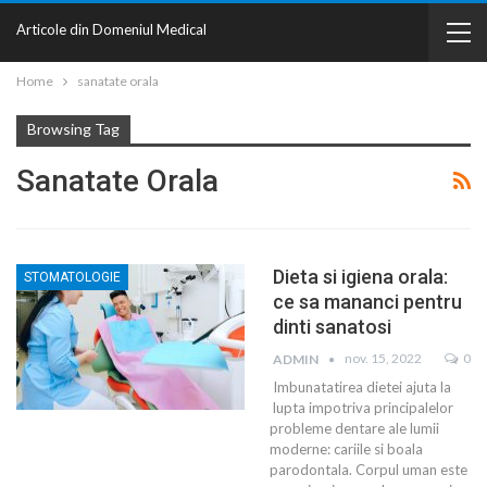
Articole din Domeniul Medical
Home
sanatate orala
Browsing Tag
Sanatate Orala
Dieta si igiena orala:
STOMATOLOGIE
ce sa mananci pentru
dinti sanatosi
nov. 15, 2022
0
ADMIN
Imbunatatirea dietei ajuta la
lupta impotriva principalelor
probleme dentare ale lumii
moderne: cariile si boala
parodontala. Corpul uman este