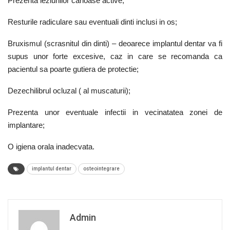
Prezenta leziunilor carioase active;
Resturile radiculare sau eventuali dinti inclusi in os;
Bruxismul (scrasnitul din dinti) – deoarece implantul dentar va fi
supus unor forte excesive, caz in care se recomanda ca
pacientul sa poarte gutiera de protectie;
Dezechilibrul ocluzal ( al muscaturii);
Prezenta unor eventuale infectii in vecinatatea zonei de
implantare;
O igiena orala inadecvata.
implantul dentar
osteointegrare
Admin