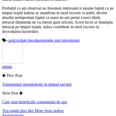
Probabil ca am observat un fenomen interesant si anume faptul ca pe
timpul noptii halena se manifesta in mod excesiv si astfel, devine
absolut neimportant faptul ca seara ne-am periat corect dintii,
intrucat dimineata ne va mirosi gura oricum. Acest lucru se intampla
intrucat pe timpul noptii, saliva contribuie in mod excesiv la
dezvoltarea bacteriilor.
carii
cavitate bucala
respiratie urat mirositoare
admin
Prev Post
Tratamentul stomatologic in timpul sarcinii
Next Post
Care sunt beneficiile consumului de apa
You might also like
More from author
Stomatologie