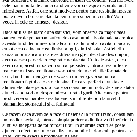
cele mai importante atunci cand vine vorba despre respiratia urat
mirositoare. Astfel, care sunt motivele pentru care respiratia noastra
poate deveni brusc neplacuta pentru noi si pentru ceilalti? Vom
vedea in cele ce urmeaza, desigur.
Daca ar fi sa ne luam dupa statistici, vom observa ca majoritatea
oamenilor de pe pamant sufera de o asa numita boala halena cronica,
aceasta fiind denumirea oficiala a mirosului urat al cavitatii bucale,
cu tot ceea ce include ea: limba, gingii, dinti si palat. Astfel, din
cauza unor mancaruri care se difera mai greu decat se descompun,
avem adesea parte de o respiratie neplacuta. Cu toate astea, daca
avem carii, acest miros va fi si mai persistent, intrucat resturile de
mancare mai sus mentionate vor patrunde in cavitatile formate de
carii, fiind mult mai greu de scos cu un periaj. Ca sa nu mai
mentionam faptul ca o carie in sine, fie ea si perfect curatata de
alimentele uitate pe acolo poate sa consituie un motiv de sine statator
atunci cand vorbim despre mirosul urat al gurii. Alte cauze pentru
producerea si manifestarea halenei sunt diferite boli la nivelul
plamanilor, stomacului si al faringelui.
Ce facem daca avem de-a face cu halena? In primul rand, consultam
un medic specialist, intrucat simpla periere a dintilor va fi ineficienta
si nu va indeparta de tot mirosul urat. In anumite cazuri se poate
ajunge la efectuarea unor analize amanuntite in domeniu pentru a se
stabili cauza exacta a producerii halenei.