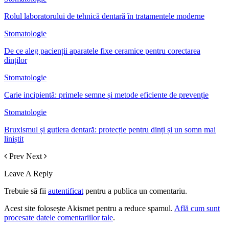
Rolul laboratorului de tehnică dentară în tratamentele moderne
Stomatologie
De ce aleg pacienții aparatele fixe ceramice pentru corectarea
dinților
Stomatologie
Carie incipientă: primele semne și metode eficiente de prevenție
Stomatologie
Bruxismul și gutiera dentară: protecție pentru dinți și un somn mai
liniștit
Prev
Next
Leave A Reply
Trebuie să fii
autentificat
pentru a publica un comentariu.
Acest site folosește Akismet pentru a reduce spamul.
Află cum sunt
procesate datele comentariilor tale
.