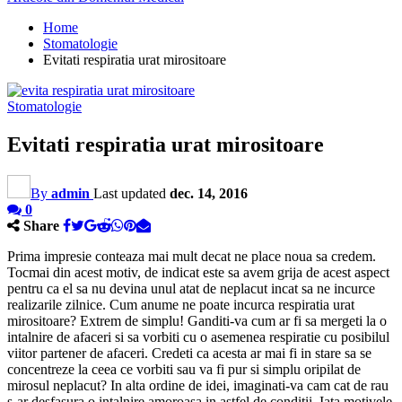
Home
Stomatologie
Evitati respiratia urat mirositoare
Stomatologie
Evitati respiratia urat mirositoare
By
admin
Last updated
dec. 14, 2016
0
Share
Prima impresie conteaza mai mult decat ne place noua sa credem.
Tocmai din acest motiv, de indicat este sa avem grija de acest aspect
pentru ca el sa nu devina unul atat de neplacut incat sa ne incurce
realizarile zilnice. Cum anume ne poate incurca respiratia urat
mirositoare? Extrem de simplu! Ganditi-va cum ar fi sa mergeti la o
intalnire de afaceri si sa vorbiti cu o asemenea respiratie cu posibilul
viitor partener de afaceri. Credeti ca acesta ar mai fi in stare sa se
concentreze la ceea ce vorbiti sau va fi pur si simplu oripilat de
mirosul neplacut? In alta ordine de idei, imaginati-va cam cat de rau
s-ar desfasura o intalnire amoroasa in astfel de conditii. Iata motivele