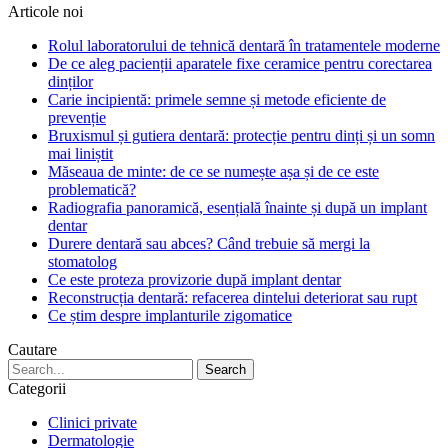
Articole noi
Rolul laboratorului de tehnică dentară în tratamentele moderne
De ce aleg pacienții aparatele fixe ceramice pentru corectarea
dinților
Carie incipientă: primele semne și metode eficiente de
prevenție
Bruxismul și gutiera dentară: protecție pentru dinți și un somn
mai liniștit
Măseaua de minte: de ce se numește așa și de ce este
problematică?
Radiografia panoramică, esențială înainte și după un implant
dentar
Durere dentară sau abces? Când trebuie să mergi la
stomatolog
Ce este proteza provizorie după implant dentar
Reconstrucția dentară: refacerea dintelui deteriorat sau rupt
Ce știm despre implanturile zigomatice
Cautare
Categorii
Clinici private
Dermatologie