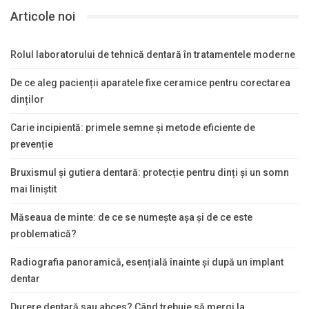
Articole noi
Rolul laboratorului de tehnică dentară în tratamentele moderne
De ce aleg pacienții aparatele fixe ceramice pentru corectarea
dinților
Carie incipientă: primele semne și metode eficiente de
prevenție
Bruxismul și gutiera dentară: protecție pentru dinți și un somn
mai liniștit
Măseaua de minte: de ce se numește așa și de ce este
problematică?
Radiografia panoramică, esențială înainte și după un implant
dentar
Durere dentară sau abces? Când trebuie să mergi la