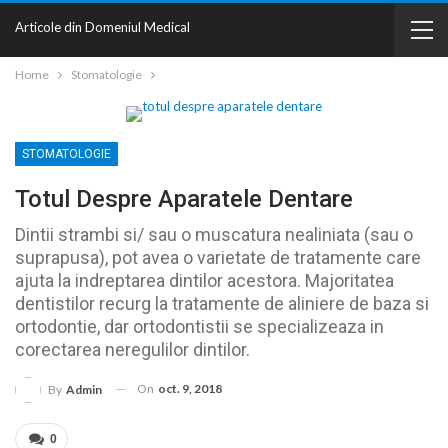
Articole din Domeniul Medical
Home
Stomatologie
STOMATOLOGIE
Totul Despre Aparatele Dentare
Dintii strambi si/ sau o muscatura nealiniata (sau o
suprapusa), pot avea o varietate de tratamente care
ajuta la indreptarea dintilor acestora. Majoritatea
dentistilor recurg la tratamente de aliniere de baza si
ortodontie, dar ortodontistii se specializeaza in
corectarea neregulilor dintilor.
On
oct. 9, 2018
By
Admin
0