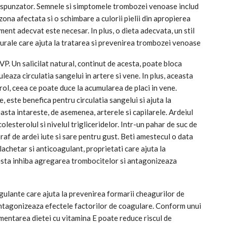
espunzator. Semnele si simptomele trombozei venoase includ
zona afectata si o schimbare a culorii pielii din apropierea
ent adecvat este necesar. In plus, o dieta adecvata, un stil
aturale care ajuta la tratarea si prevenirea trombozei venoase
VP. Un salicilat natural, continut de acesta, poate bloca
leaza circulatia sangelui in artere si vene. In plus, aceasta
erol, ceea ce poate duce la acumularea de placi in vene.
, este benefica pentru circulatia sangelui si ajuta la
sta intareste, de asemenea, arterele si capilarele. Ardeiul
lesterolul si nivelul trigliceridelor. Intr-un pahar de suc de
raf de ardei iute si sare pentru gust. Beti amestecul o data
lachetar si anticoagulant, proprietati care ajuta la
esta inhiba agregarea trombocitelor si antagonizeaza
gulante care ajuta la prevenirea formarii cheagurilor de
ntagonizeaza efectele factorilor de coagulare. Conform unui
imentarea dietei cu vitamina E poate reduce riscul de