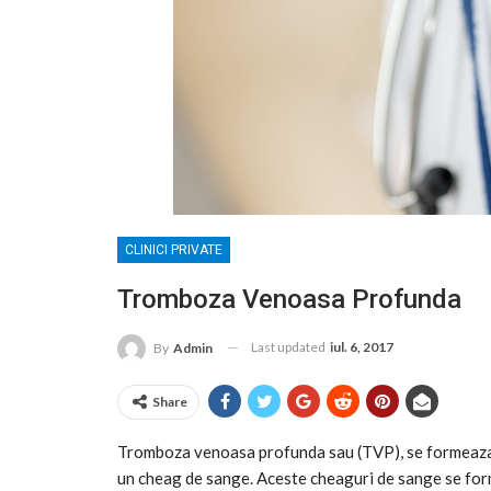
CLINICI PRIVATE
Tromboza Venoasa Profunda
Last updated
iul. 6, 2017
By
Admin
Share
Tromboza venoasa profunda sau (TVP), se formeaza 
un cheag de sange. Aceste cheaguri de sange se form