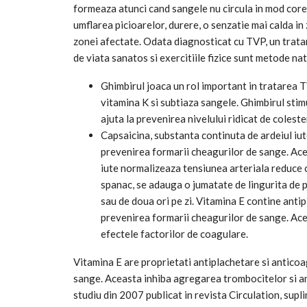
formeaza atunci cand sangele nu circula in mod cor
umflarea picioarelor, durere, o senzatie mai calda in 
zonei afectate. Odata diagnosticat cu TVP, un tratam
de viata sanatos si exercitiile fizice sunt metode n
Ghimbirul joaca un rol important in tratarea T
vitamina K si subtiaza sangele. Ghimbirul stimu
ajuta la prevenirea nivelului ridicat de colest
Capsaicina, substanta continuta de ardeiul iute
prevenirea formarii cheagurilor de sange. Acea
iute normalizeaza tensiunea arteriala reduce co
spanac, se adauga o jumatate de lingurita de p
sau de doua ori pe zi. Vitamina E contine antip
prevenirea formarii cheagurilor de sange. Ac
efectele factorilor de coagulare.
Vitamina E are proprietati antiplachetare si anticoa
sange. Aceasta inhiba agregarea trombocitelor si a
studiu din 2007 publicat in revista Circulation, supl