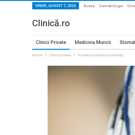
VINERI, AUGUST 7, 2026
Acasa
Dermatologie
Dive
Clinică.ro
Clinici Private
Medicina Muncii
Stomat
Home
Clinici private
Tromboza venoasa profunda