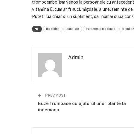
tromboembolism venos la persoanele cu antecedente
vitamina E, cum ar fi nuci, migdale, alune, seminte de
Puteti lua chiar si un supliment, dar numai dupa cons
medicina
sanatate
tratamente medicale
trombo
Admin
PREV POST
Buze frumoase cu ajutorul unor plante la
indemana