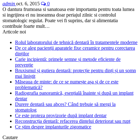
admin
oct. 6, 2015
0
O dantura frumoasa si sanatoasa este importanta pentru toata lumea
si ingrijirea ei nu inseamna doar periajul zilnic si controlul
stomatologic regulat. Poate vei fi suprins, dar si alimentatia
contribuie foarte mult…
Articole noi
Rolul laboratorului de tehnică dentară în tratamentele moderne
De ce aleg pacienții aparatele fixe ceramice pentru corectarea
dinților
Carie incipientă: primele semne și metode eficiente de
prevenție
Bruxismul și gutiera dentară: protecție pentru dinți și un somn
mai liniștit
Măseaua de minte: de ce se numește așa și de ce este
problematică?
Radiografia panoramică, esențială înainte și după un implant
dentar
Durere dentară sau abces? Când trebuie să mergi la
stomatolog
Ce este proteza provizorie după implant dentar
Reconstrucția dentară: refacerea dintelui deteriorat sau rupt
Ce știm despre implanturile zigomatice
Cautare