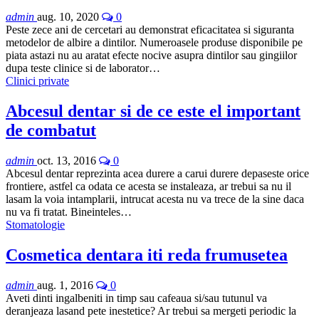
admin
aug. 10, 2020
0
Peste zece ani de cercetari au demonstrat eficacitatea si siguranta
metodelor de albire a dintilor. Numeroasele produse disponibile pe
piata astazi nu au aratat efecte nocive asupra dintilor sau gingiilor
dupa teste clinice si de laborator…
Clinici private
Abcesul dentar si de ce este el important
de combatut
admin
oct. 13, 2016
0
Abcesul dentar reprezinta acea durere a carui durere depaseste orice
frontiere, astfel ca odata ce acesta se instaleaza, ar trebui sa nu il
lasam la voia intamplarii, intrucat acesta nu va trece de la sine daca
nu va fi tratat. Bineinteles…
Stomatologie
Cosmetica dentara iti reda frumusetea
admin
aug. 1, 2016
0
Aveti dinti ingalbeniti in timp sau cafeaua si/sau tutunul va
deranjeaza lasand pete inestetice? Ar trebui sa mergeti periodic la